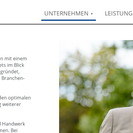
UNTERNEHMEN
LEISTUN
en mit einem
ts im Blick
egründet,
e Branchen-
 den optimalen
 weiterer
nd Handwerk
men. Bei